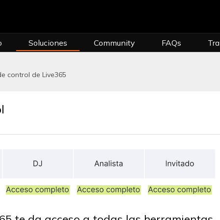
o
Soluciones
Community
FAQs
Tra
de control de Live365
l
e365 te da acceso a todas las herramientas