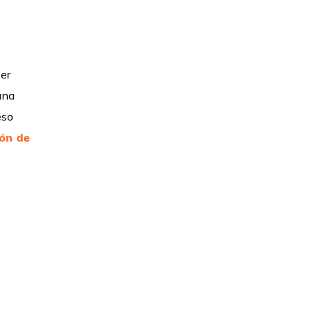
er
una
eso
ón de