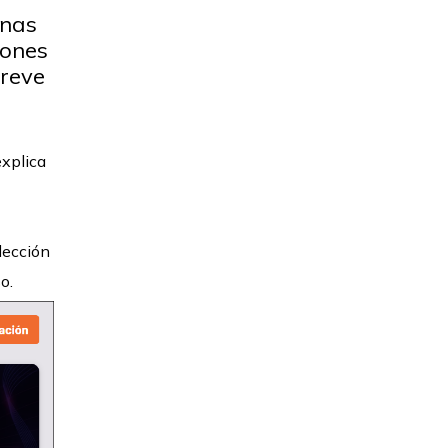
onas
iones
breve
explica
lección
o.